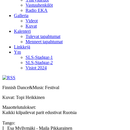
Vastuuhenkilöt
Radio EKA
Galleria
Videot
Kuvat
Kalenteri
Tulevat tapahtumat
Menneet tapahtumat
Linkkejä
Ym
SLS-Stadgar-1
SLS-Stadgar-2
Visiot 2024
Finnish Dance&Music Festival
Kuvat: Topi Heikkinen
Maaottelutulokset:
Kaikki kilpailevat parit edustivat Ruotsia
Tango:
I Esa Myllymäki - Maila Pikkarainen