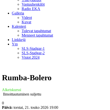
Vastuuhenkilöt
Radio EKA
Galleria
Videot
Kuvat
Kalenteri
Tulevat tapahtumat
Menneet tapahtumat
Linkkejä
Ym
SLS-Stadgar-1
SLS-Stadgar-2
Visiot 2024
Rumba-Bolero
Alkeiskurssi
Ilmoittautuminen suljettu
0
Päivä:
torstai, 21. touko 2026
19:00