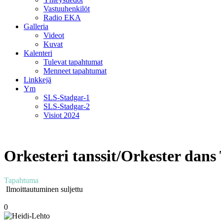
Vastuuhenkilöt
Radio EKA
Galleria
Videot
Kuvat
Kalenteri
Tulevat tapahtumat
Menneet tapahtumat
Linkkejä
Ym
SLS-Stadgar-1
SLS-Stadgar-2
Visiot 2024
Orkesteri tanssit/Orkester dan
Tapahtuma
Ilmoittautuminen suljettu
0